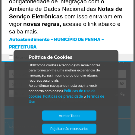
obrigatoriedade de integração com o
https://penha.atende.net/https:/penha.atende.net/cidadao/pagina/m
ovimenta-
Resultados para
""
Ambiente de Dados Nacional das
Notas de
penha/static/bundle/wpo_index_2_base_l2_portal_editores_sync_5
Serviço Eletrônicas
com isso entraram em
6998420b9d592b2dbd4b7f2410a60bf.js?v=c9751bb2:47
vigor
novas regras,
acesse o link abaixo e
Portais
Verificar Mais Detalhes
saiba mais.
OK
Por favor, aguarde...
Autoatendimento - MUNICÍPIO DE PENHA -
PREFEITURA
NOTÍCIAS
Política de Cookies
Marcar como lido.
AUTOATENDIMENTO
Por favor, aguarde...
Utilizamos cookies e tecnologias semelhantes
para fornecer-lhe uma melhor experiência de
navegação, assim como providenciar alguns
recursos essenciais.
SUBPORTAIS
Ao continuar navegando nesta página você
concorda com nossas
Políticas de uso de
Entrar
Por favor, aguarde...
cookies
,
Políticas de privacidade
e
Termos de
Cadastre-se
|
Recuperar Senha
Uso
.
ACESSAR SEM LOGIN
SERVIÇOS
Aceitar Todos
Por favor, aguarde...
NOTA FISCAL ELETRÔNICA
Rejeitar não necessários
Isto significa que diversos recursos