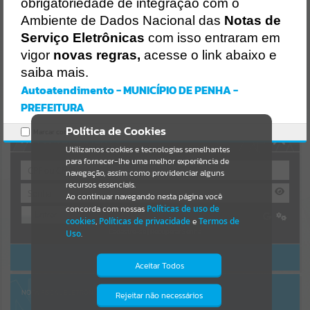
Uncaught SyntaxError: Unexpected token '('
obrigatoriedade de integração com o
https://penha.atende.net/cidadao/pagina/static/bundle/wpo_index_
Resultados para
""
Ambiente de Dados Nacional das
Notas de
2_base_l2_portal_editores_sync_56998420b9d592b2dbd4b7f2410a
60bf.js?v=c9751bb2:47
Serviço Eletrônicas
com isso entraram em
Verificar Mais Detalhes
vigor
novas regras,
acesse o link abaixo e
Portais
saiba mais.
OK
Por favor, aguarde...
Autoatendimento - MUNICÍPIO DE PENHA -
PREFEITURA
NOTÍCIAS
Política de Cookies
Marcar como lido.
AUTOATENDIMENTO
Por favor, aguarde...
Utilizamos cookies e tecnologias semelhantes
para fornecer-lhe uma melhor experiência de
navegação, assim como providenciar alguns
recursos essenciais.
SUBPORTAIS
Ao continuar navegando nesta página você
concorda com nossas
Políticas de uso de
Entrar
Por favor, aguarde...
cookies
,
Políticas de privacidade
e
Termos de
Cadastre-se
|
Recuperar Senha
Uso
.
ACESSAR SEM LOGIN
SERVIÇOS
Aceitar Todos
Por favor, aguarde...
NOTA FISCAL ELETRÔNICA
Rejeitar não necessários
Isto significa que diversos recursos