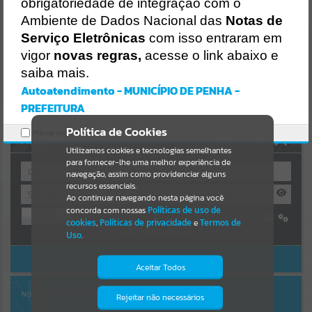
Uncaught SyntaxError: Unexpected token '('
obrigatoriedade de integração com o
https://penha.atende.net/cidadao/pagina/static/bundle/wpo_index_
Resultados para
""
Ambiente de Dados Nacional das
Notas de
2_base_l2_portal_editores_sync_56998420b9d592b2dbd4b7f2410a
60bf.js?v=c9751bb2:47
Serviço Eletrônicas
com isso entraram em
Verificar Mais Detalhes
vigor
novas regras,
acesse o link abaixo e
Portais
saiba mais.
OK
Por favor, aguarde...
Autoatendimento - MUNICÍPIO DE PENHA -
PREFEITURA
NOTÍCIAS
Política de Cookies
Marcar como lido.
AUTOATENDIMENTO
Por favor, aguarde...
Utilizamos cookies e tecnologias semelhantes
para fornecer-lhe uma melhor experiência de
navegação, assim como providenciar alguns
recursos essenciais.
SUBPORTAIS
Ao continuar navegando nesta página você
concorda com nossas
Políticas de uso de
Entrar
Por favor, aguarde...
cookies
,
Políticas de privacidade
e
Termos de
Cadastre-se
|
Recuperar Senha
Uso
.
ACESSAR SEM LOGIN
SERVIÇOS
Aceitar Todos
Por favor, aguarde...
NOTA FISCAL ELETRÔNICA
Rejeitar não necessários
Isto significa que diversos recursos