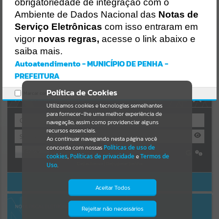
Uncaught SyntaxError: Unexpected token '('
obrigatoriedade de integração com o
https://penha.atende.net/cidadao/pagina/static/bundle/wpo_index_
Resultados para
""
Ambiente de Dados Nacional das
Notas de
2_base_l2_portal_editores_sync_56998420b9d592b2dbd4b7f2410a
60bf.js?v=c9751bb2:47
Serviço Eletrônicas
com isso entraram em
Verificar Mais Detalhes
vigor
novas regras,
acesse o link abaixo e
Portais
saiba mais.
OK
Por favor, aguarde...
Autoatendimento - MUNICÍPIO DE PENHA -
PREFEITURA
NOTÍCIAS
Política de Cookies
Marcar como lido.
AUTOATENDIMENTO
Por favor, aguarde...
Utilizamos cookies e tecnologias semelhantes
para fornecer-lhe uma melhor experiência de
navegação, assim como providenciar alguns
recursos essenciais.
SUBPORTAIS
Ao continuar navegando nesta página você
concorda com nossas
Políticas de uso de
Entrar
Por favor, aguarde...
cookies
,
Políticas de privacidade
e
Termos de
Cadastre-se
|
Recuperar Senha
Uso
.
ACESSAR SEM LOGIN
SERVIÇOS
Aceitar Todos
Por favor, aguarde...
NOTA FISCAL ELETRÔNICA
Rejeitar não necessários
Isto significa que diversos recursos