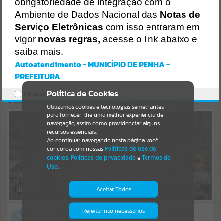
Uncaught SyntaxError: Unexpected token '('
obrigatoriedade de integração com o
https://penha.atende.net/cidadao/noticia/static/bundle/wpo_index_
Resultados para
""
Ambiente de Dados Nacional das
Notas de
2_base_l2_portal_editores_sync_56998420b9d592b2dbd4b7f2410a
60bf.js?v=c9751bb2:47
Serviço Eletrônicas
com isso entraram em
Verificar Mais Detalhes
vigor
novas regras,
acesse o link abaixo e
Portais
saiba mais.
OK
Por favor, aguarde...
Autoatendimento - MUNICÍPIO DE PENHA -
PREFEITURA
NOTÍCIAS
Política de Cookies
Marcar como lido.
DESTAQUES
Por favor, aguarde...
Utilizamos cookies e tecnologias semelhantes
para fornecer-lhe uma melhor experiência de
navegação, assim como providenciar alguns
recursos essenciais.
SUBPORTAIS
Ao continuar navegando nesta página você
concorda com nossas
Políticas de uso de
Por favor, aguarde...
cookies
,
Políticas de privacidade
e
Termos de
Uso
.
06
Penha Beira Mar/FME é campeã em
torneio de base em Ilhota
SERVIÇOS
JULHO
Aceitar Todos
06
Por favor, aguarde...
Penha conquista 20 medalhas na Copa do
Rejeitar não necessários
Isto significa que diversos recursos