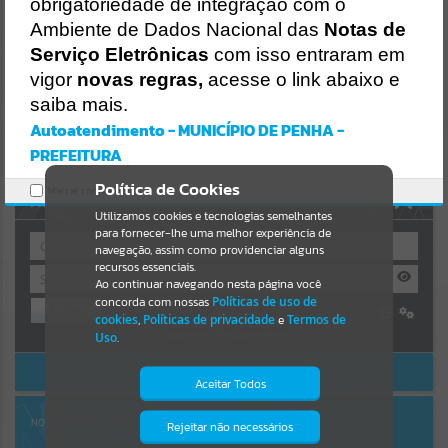
obrigatoriedade de integração com o
https://penha.atende.net/https:/penha.atende.net/cidadao/pagina/inf
ormacoes-
Resultados para
""
Ambiente de Dados Nacional das
Notas de
comed/static/bundle/wpo_index_2_base_l2_portal_editores_sync_
Serviço Eletrônicas
com isso entraram em
56998420b9d592b2dbd4b7f2410a60bf.js?v=c9751bb2:47
vigor
novas regras,
acesse o link abaixo e
Portais
Verificar Mais Detalhes
saiba mais.
OK
Por favor, aguarde...
Autoatendimento - MUNICÍPIO DE PENHA -
PREFEITURA
NOTÍCIAS
Política de Cookies
Marcar como lido.
AUTOATENDIMENTO
Por favor, aguarde...
Utilizamos cookies e tecnologias semelhantes
para fornecer-lhe uma melhor experiência de
navegação, assim como providenciar alguns
recursos essenciais.
SUBPORTAIS
Ao continuar navegando nesta página você
concorda com nossas
Políticas de uso de
Entrar
Por favor, aguarde...
cookies
,
Políticas de privacidade
e
Termos de
Cadastre-se
|
Recuperar Senha
Uso
.
ACESSAR SEM LOGIN
SERVIÇOS
Aceitar Todos
Por favor, aguarde...
NOTA FISCAL ELETRÔNICA
Rejeitar não necessários
Isto significa que diversos recursos