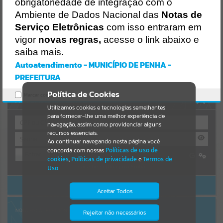
obrigatoriedade de integração com o
Resultados para
""
Ambiente de Dados Nacional das
Notas de
Serviço Eletrônicas
com isso entraram em
vigor
novas regras,
acesse o link abaixo e
Portais
saiba mais.
Por favor, aguarde...
Autoatendimento - MUNICÍPIO DE PENHA -
PREFEITURA
NOTÍCIAS
Política de Cookies
Marcar como lido.
AUTOATENDIMENTO
Por favor, aguarde...
Utilizamos cookies e tecnologias semelhantes
para fornecer-lhe uma melhor experiência de
navegação, assim como providenciar alguns
recursos essenciais.
SUBPORTAIS
Ao continuar navegando nesta página você
concorda com nossas
Políticas de uso de
Entrar
Por favor, aguarde...
cookies
,
Políticas de privacidade
e
Termos de
Cadastre-se
|
Recuperar Senha
Uso
.
ACESSAR SEM LOGIN
SERVIÇOS
Aceitar Todos
Por favor, aguarde...
NOTA FISCAL ELETRÔNICA
Rejeitar não necessários
Isto significa que diversos recursos