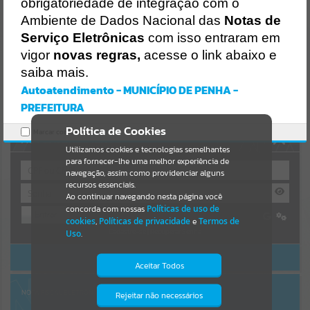
obrigatoriedade de integração com o
Resultados para
""
Ambiente de Dados Nacional das
Notas de
Serviço Eletrônicas
com isso entraram em
vigor
novas regras,
acesse o link abaixo e
Portais
saiba mais.
Por favor, aguarde...
Autoatendimento - MUNICÍPIO DE PENHA -
PREFEITURA
NOTÍCIAS
Política de Cookies
Marcar como lido.
AUTOATENDIMENTO
Por favor, aguarde...
Utilizamos cookies e tecnologias semelhantes
para fornecer-lhe uma melhor experiência de
navegação, assim como providenciar alguns
recursos essenciais.
SUBPORTAIS
Ao continuar navegando nesta página você
concorda com nossas
Políticas de uso de
Entrar
Por favor, aguarde...
cookies
,
Políticas de privacidade
e
Termos de
Cadastre-se
|
Recuperar Senha
Uso
.
ACESSAR SEM LOGIN
SERVIÇOS
Aceitar Todos
Por favor, aguarde...
NOTA FISCAL ELETRÔNICA
Rejeitar não necessários
Isto significa que diversos recursos