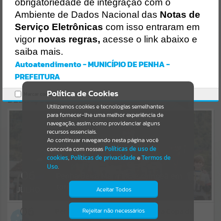
obrigatoriedade de integração com o
https://penha.atende.net/cidadao/noticia/praia-da-armacao-
recebe-torneio-de-pesca-cacao-viola-neste-domingo-
Resultados para
""
Ambiente de Dados Nacional das
Notas de
0706/static/bundle/wpo_index_2_base_l2_portal_editores_sync_5
Serviço Eletrônicas
com isso entraram em
6998420b9d592b2dbd4b7f2410a60bf.js?v=c9751bb2:47
vigor
novas regras,
acesse o link abaixo e
Portais
Verificar Mais Detalhes
saiba mais.
OK
Por favor, aguarde...
Autoatendimento - MUNICÍPIO DE PENHA -
PREFEITURA
NOTÍCIAS
Política de Cookies
Marcar como lido.
DESTAQUES
Por favor, aguarde...
Utilizamos cookies e tecnologias semelhantes
para fornecer-lhe uma melhor experiência de
navegação, assim como providenciar alguns
recursos essenciais.
SUBPORTAIS
Ao continuar navegando nesta página você
concorda com nossas
Políticas de uso de
Por favor, aguarde...
cookies
,
Políticas de privacidade
e
Termos de
Uso
.
06
Penha Beira Mar/FME é campeã em
torneio de base em Ilhota
SERVIÇOS
JULHO
Aceitar Todos
06
Por favor, aguarde...
Penha conquista 20 medalhas na Copa do
Rejeitar não necessários
Isto significa que diversos recursos