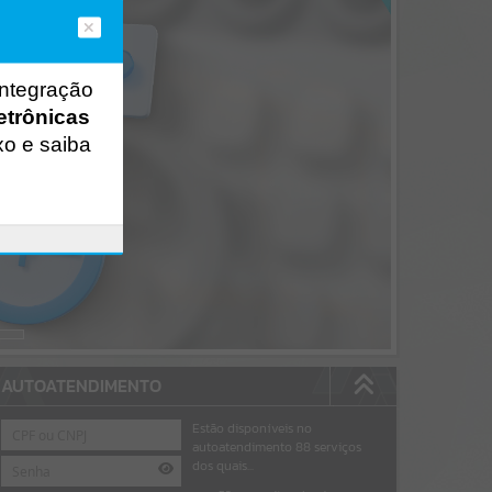
integração
etrônicas
xo e saiba
AUTOATENDIMENTO
Estão disponíveis no
autoatendimento
88
serviços
dos quais...