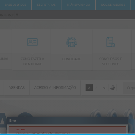
BASE DE DADOS
SECRETARIAS
TRÂNSPARENCIA
1DOC SERVIDORES
anguage
▼
IMAL
COMO FAZER A
CONCURSOS E
CONCIDADE
IDENTIDADE
SELETIVOS
AGENDAS
ACESSO À INFORMAÇÃO
A
A
-
A
+
AGENDAS
ACESSO À INFORMAÇÃO
Por favor, aguarde...
Erro
SISTEMA
Gerenciamento do Sistema