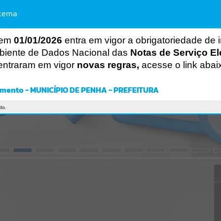
CÓDIGO DA MENSAGEM:
EST-000040
stema
Ocorreu um erro de script:
Uncaught SyntaxError: Unexpected token '('
https://penha.atende.net/https:/penha.atende.net/cidadao/pagina/au
 em
01/01/2026
entra em vigor a obrigatoriedade de 
diencia-ldo-
biente de Dados Nacional das
Notas de Serviço El
2025/static/bundle/wpo_index_2_base_l2_portal_editores_sync_56
998420b9d592b2dbd4b7f2410a60bf.js?v=c9751bb2:47
entraram em vigor
novas regras,
acesse o link abai
Verificar Mais Detalhes
OK
mento - MUNICÍPIO DE PENHA - PREFEITURA
do.