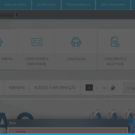
BASE DE DADOS
SECRETARIAS
TRÂNSPARENCIA
1DOC SERVIDORES
anguage
▼
IMAL
COMO FAZER A
CONCURSOS E
CONCIDADE
IDENTIDADE
SELETIVOS
AGENDAS
ACESSO À INFORMAÇÃO
A
A
-
A
+
AGENDAS
ACESSO À INFORMAÇÃO
Por favor, aguarde...
Erro
SISTEMA