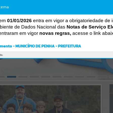
Gerenciamento do Sistema
stema
CÓDIGO DA MENSAGEM:
EST-000040
Ocorreu um erro de script:
Uncaught SyntaxError: Unexpected token '('
 em
01/01/2026
entra em vigor a obrigatoriedade de 
https://penha.atende.net/static/bundle/wpo_index_2_base_l2_portal
_editores_sync_56998420b9d592b2dbd4b7f2410a60bf.js?
biente de Dados Nacional das
Notas de Serviço El
v=c9751bb2:47
entraram em vigor
novas regras,
acesse o link abai
Verificar Mais Detalhes
OK
mento - MUNICÍPIO DE PENHA - PREFEITURA
do.