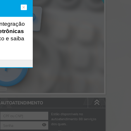
integração
etrônicas
xo e saiba
AUTOATENDIMENTO
Estão disponíveis no
autoatendimento
88
serviços
dos quais...