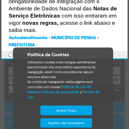
Uncaught SyntaxError: Unexpected token '('
obrigatoriedade de integração com o
https://penha.atende.net/cidadao/pagina/static/bundle/wpo_index_
Resultados para
""
Ambiente de Dados Nacional das
Notas de
2_base_l2_portal_editores_sync_56998420b9d592b2dbd4b7f2410a
60bf.js?v=c9751bb2:47
Serviço Eletrônicas
com isso entraram em
Verificar Mais Detalhes
vigor
novas regras,
acesse o link abaixo e
Portais
saiba mais.
OK
Por favor, aguarde...
Autoatendimento - MUNICÍPIO DE PENHA -
PREFEITURA
NOTÍCIAS
Política de Cookies
Marcar como lido.
AUTOATENDIMENTO
Por favor, aguarde...
Utilizamos cookies e tecnologias semelhantes
para fornecer-lhe uma melhor experiência de
navegação, assim como providenciar alguns
recursos essenciais.
SUBPORTAIS
Ao continuar navegando nesta página você
concorda com nossas
Políticas de uso de
Entrar
Por favor, aguarde...
cookies
,
Políticas de privacidade
e
Termos de
Cadastre-se
|
Recuperar Senha
Uso
.
ACESSAR SEM LOGIN
SERVIÇOS
Aceitar Todos
Por favor, aguarde...
NOTA FISCAL ELETRÔNICA
Rejeitar não necessários
Isto significa que diversos recursos