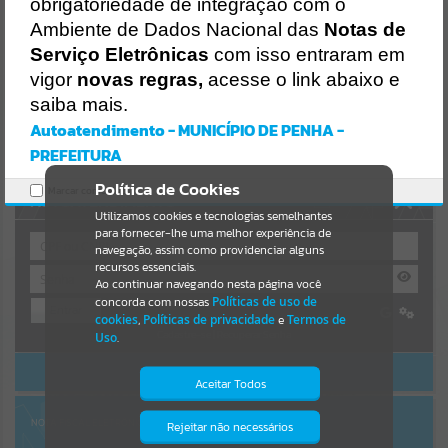
Uncaught SyntaxError: Unexpected token '('
obrigatoriedade de integração com o
https://penha.atende.net/cidadao/pagina/static/bundle/wpo_index_
Resultados para
""
Ambiente de Dados Nacional das
Notas de
2_base_l2_portal_editores_sync_56998420b9d592b2dbd4b7f2410a
60bf.js?v=c9751bb2:47
Serviço Eletrônicas
com isso entraram em
Verificar Mais Detalhes
vigor
novas regras,
acesse o link abaixo e
Portais
saiba mais.
OK
Por favor, aguarde...
Autoatendimento - MUNICÍPIO DE PENHA -
PREFEITURA
NOTÍCIAS
Política de Cookies
Marcar como lido.
AUTOATENDIMENTO
Por favor, aguarde...
Utilizamos cookies e tecnologias semelhantes
para fornecer-lhe uma melhor experiência de
navegação, assim como providenciar alguns
recursos essenciais.
SUBPORTAIS
Ao continuar navegando nesta página você
concorda com nossas
Políticas de uso de
Entrar
Por favor, aguarde...
cookies
,
Políticas de privacidade
e
Termos de
Cadastre-se
|
Recuperar Senha
Uso
.
ACESSAR SEM LOGIN
SERVIÇOS
Aceitar Todos
Por favor, aguarde...
NOTA FISCAL ELETRÔNICA
Rejeitar não necessários
Isto significa que diversos recursos