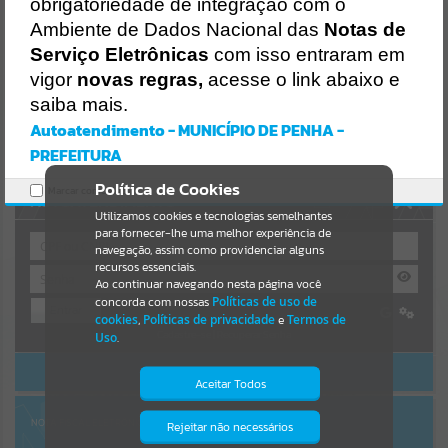
Uncaught SyntaxError: Unexpected token '('
obrigatoriedade de integração com o
https://penha.atende.net/cidadao/pagina/static/bundle/wpo_index_
Resultados para
""
Ambiente de Dados Nacional das
Notas de
2_base_l2_portal_editores_sync_56998420b9d592b2dbd4b7f2410a
60bf.js?v=c9751bb2:47
Serviço Eletrônicas
com isso entraram em
Verificar Mais Detalhes
vigor
novas regras,
acesse o link abaixo e
Portais
saiba mais.
OK
Por favor, aguarde...
Autoatendimento - MUNICÍPIO DE PENHA -
PREFEITURA
NOTÍCIAS
Política de Cookies
Marcar como lido.
AUTOATENDIMENTO
Por favor, aguarde...
Utilizamos cookies e tecnologias semelhantes
para fornecer-lhe uma melhor experiência de
navegação, assim como providenciar alguns
recursos essenciais.
SUBPORTAIS
Ao continuar navegando nesta página você
concorda com nossas
Políticas de uso de
Entrar
Por favor, aguarde...
cookies
,
Políticas de privacidade
e
Termos de
Cadastre-se
|
Recuperar Senha
Uso
.
ACESSAR SEM LOGIN
SERVIÇOS
Aceitar Todos
Por favor, aguarde...
NOTA FISCAL ELETRÔNICA
Rejeitar não necessários
Isto significa que diversos recursos