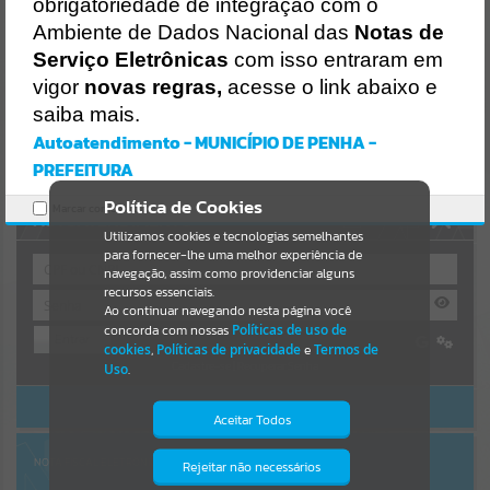
Uncaught SyntaxError: Unexpected token '('
obrigatoriedade de integração com o
https://penha.atende.net/cidadao/pagina/static/bundle/wpo_index_
Resultados para
""
Ambiente de Dados Nacional das
Notas de
2_base_l2_portal_editores_sync_56998420b9d592b2dbd4b7f2410a
60bf.js?v=c9751bb2:47
Serviço Eletrônicas
com isso entraram em
Verificar Mais Detalhes
vigor
novas regras,
acesse o link abaixo e
Portais
saiba mais.
OK
Por favor, aguarde...
Autoatendimento - MUNICÍPIO DE PENHA -
PREFEITURA
NOTÍCIAS
Política de Cookies
Marcar como lido.
AUTOATENDIMENTO
Por favor, aguarde...
Utilizamos cookies e tecnologias semelhantes
para fornecer-lhe uma melhor experiência de
navegação, assim como providenciar alguns
recursos essenciais.
SUBPORTAIS
Ao continuar navegando nesta página você
concorda com nossas
Políticas de uso de
Entrar
Por favor, aguarde...
cookies
,
Políticas de privacidade
e
Termos de
Cadastre-se
|
Recuperar Senha
Uso
.
ACESSAR SEM LOGIN
SERVIÇOS
Aceitar Todos
Por favor, aguarde...
NOTA FISCAL ELETRÔNICA
Rejeitar não necessários
Isto significa que diversos recursos