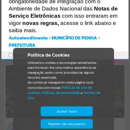
Uncaught SyntaxError: Unexpected token '('
obrigatoriedade de integração com o
https://penha.atende.net/cidadao/noticia/static/bundle/wpo_index_
Resultados para
""
Ambiente de Dados Nacional das
Notas de
2_base_l2_portal_editores_sync_56998420b9d592b2dbd4b7f2410a
60bf.js?v=c9751bb2:47
Serviço Eletrônicas
com isso entraram em
Verificar Mais Detalhes
vigor
novas regras,
acesse o link abaixo e
Portais
saiba mais.
OK
Por favor, aguarde...
Autoatendimento - MUNICÍPIO DE PENHA -
PREFEITURA
NOTÍCIAS
Política de Cookies
Marcar como lido.
DESTAQUES
Por favor, aguarde...
Utilizamos cookies e tecnologias semelhantes
para fornecer-lhe uma melhor experiência de
navegação, assim como providenciar alguns
recursos essenciais.
SUBPORTAIS
Ao continuar navegando nesta página você
concorda com nossas
Políticas de uso de
Por favor, aguarde...
cookies
,
Políticas de privacidade
e
Termos de
Uso
.
06
Penha Beira Mar/FME é campeã em
torneio de base em Ilhota
SERVIÇOS
JULHO
Aceitar Todos
06
Por favor, aguarde...
Penha conquista 20 medalhas na Copa do
Rejeitar não necessários
Isto significa que diversos recursos