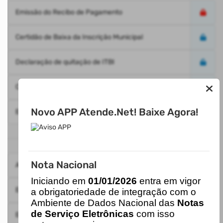
Emissão do Recibo de Pagamento
Certidão de Baixa da Inscrição Municipal
Declaração de quitação de ITBI
Consulta de Licitações
Novo APP Atende.Net! Baixe Agora!
Extrato do Contribuinte
MAIS ACESSADOS
Nota Nacional
Acesso ao Sistema Fiscal
1
I
niciando em
01/01/2026
entra em vigor
Emissão de Guias IPTU
2
a obrigatoriedade de integração com o
Ambiente de Dados Nacional das
Notas
de Serviço Eletrônicas
com isso
Emissão do Recibo de Pagamento
3