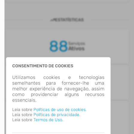
ESTATÍSTICAS
88
Serviços
Ativos
CONSENTIMENTO DE COOKIES
7%
Utilizamos cookies e tecnologias
Serviços
semelhantes para fornecer-lhe uma
Informativos
melhor experiência de navegação, assim
como providenciar alguns recursos
essenciais.
Leia sobre
Políticas de uso de cookies.
93%
Leia sobre
Políticas de privacidade.
Serviços
Digitais
Leia sobre
Termos de Uso.