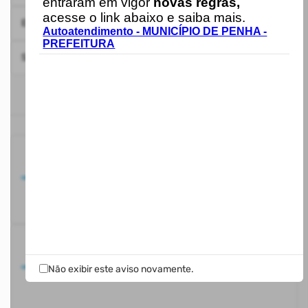
entraram em vigor
novas regras,
acesse o link abaixo e saiba mais.
Emissão da Certidão Negativa de Débitos - CND
4
Autoatendimento - MUNICÍPIO DE PENHA -
PREFEITURA
Solicitação de Acesso
5
ACESSO RÁPIDO
Carregando...
Não exibir este aviso novamente.
Carregando...