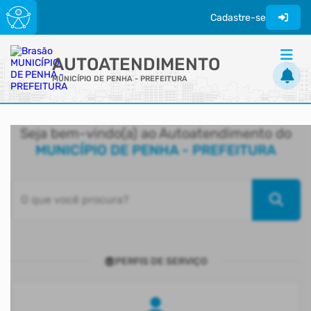
Cadastre-se
AUTOATENDIMENTO
MUNICÍPIO DE PENHA - PREFEITURA
ACESSO RÁPIDO
Seja bem-vindo(a) ao Autoatendimento do
Acessibilidade
MUNICÍPIO DE PENHA - PREFEITURA
Cidadão
Transparência
O que você procura?
PERFIS DE SERVIÇO