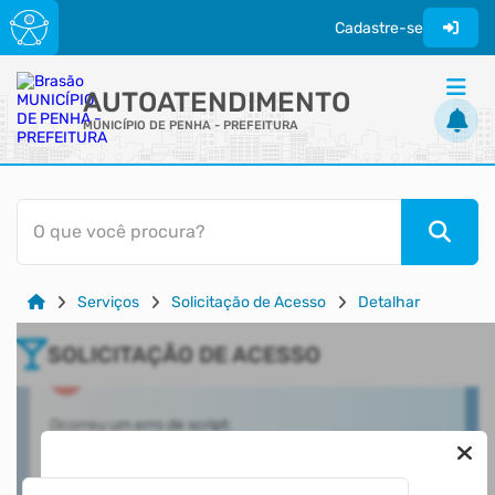
Cadastre-se
AUTOATENDIMENTO
MUNICÍPIO DE PENHA - PREFEITURA
ACESSO RÁPIDO
O que você procura?
Acessibilidade
Cidadão
Serviços
Solicitação de Acesso
Detalhar
Transparência
SOLICITAÇÃO DE ACESSO