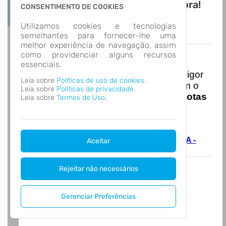
Novo APP Atende.Net! Baixe Agora!
CONSENTIMENTO DE COOKIES
Utilizamos cookies e tecnologias
semelhantes para fornecer-lhe uma
melhor experiência de navegação, assim
como providenciar alguns recursos
Nota Nacional
essenciais.
I
niciando em
01/01/2026
entra em vigor
Leia sobre
Políticas de uso de cookies.
a obrigatoriedade de integração com o
Leia sobre
Políticas de privacidade.
Ambiente de Dados Nacional das
Notas
Leia sobre
Termos de Uso.
de Serviço Eletrônicas
com isso
entraram em vigor
novas regras,
acesse o link abaixo e saiba mais.
Autoatendimento - MUNICÍPIO DE PENHA -
Aceitar
PREFEITURA
Rejeitar não necessários
Gerenciar Preferências